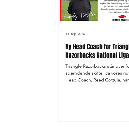
13. sep. 2024
Ny Head Coach for Triang
Razorbacks National Liga
Triangle Razorbacks står over fo
spændende skifte, da vores n
Head Coach, Reed Cottula, har 
træde tilbage som Head...