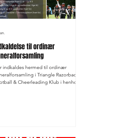
jan.
dkaldelse til ordinær
neralforsamling
r indkaldes hermed til ordinær
neralforsamling i Triangle Razorbacks
otball & Cheerleading Klub i henhold
l klubbens vedtægter. 📅 Tirsdag den
 februar 2026 🕖 Kl. 19:00 📍 Vejle
stadion Dagsorden (jf. klubbens
tægter) • Valg af dirigent •
rmandens beretning •
skabsaflæggelse • Fremlæggelse
 budget, samt godkendelse heraf •