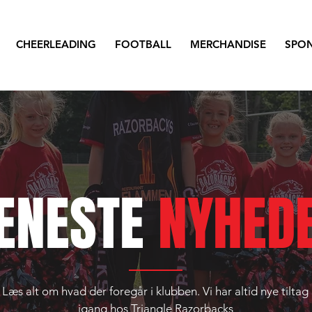
CHEERLEADING
FOOTBALL
MERCHANDISE
SPO
ENESTE
NYHED
Læs alt om hvad der foregår i klubben. Vi har altid nye tiltag
igang hos Triangle Razorbacks