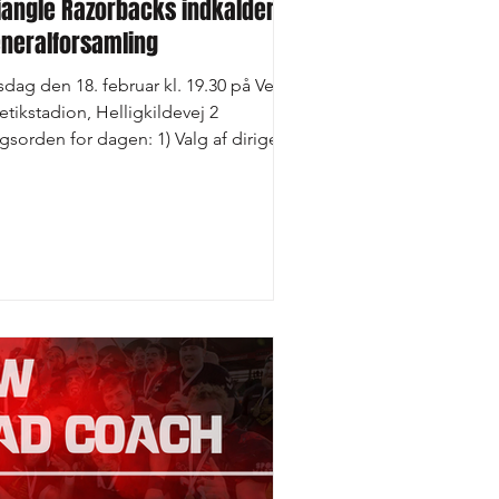
iangle Razorbacks indkalder til
neralforsamling
sdag den 18. februar kl. 19.30 på Vejle
etikstadion, Helligkildevej 2
gsorden for dagen: 1) Valg af dirigent
 Formandens...