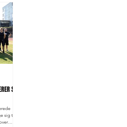
ERER SIG
cerede
 sig til
 over