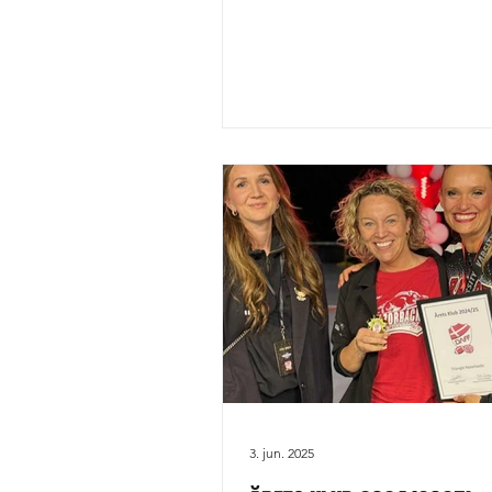
sædvanlige, har han kæmpet si
vejen fra U19 til NL og videre o
Atlanten gennem GridironImpo
Rejsen førte ham først til Nort
Oklahoma State University, og 
på endnu mere spilletid og udv
tog han mod til sig og søgte n
muligheder. Det har nu båret fr
3. jun. 2025