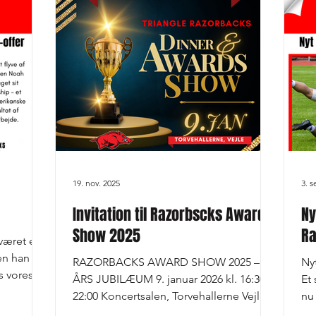
Ansvarsområderne er fordelt med
Beh
uébec
tydeligt fokus på både sport og
af 
 begge
fællesskab: Cheerleading: Niclas Senior
me
e sig som
Football: Kenneth
lig
19. nov. 2025
3. s
Invitation til Razorbscks Award
Ny
Show 2025
Ra
været en
en han
RAZORBACKS AWARD SHOW 2025 – 25
Nyt
s vores
ÅRS JUBILÆUM 9. januar 2026 kl. 16:30 –
Et
til at
22:00 Koncertsalen, Torvehallerne Vejle I
nu 
er det
år bliver noget helt særligt. Triangle
sen