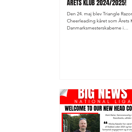
ÅRETS KLUB 2024/2025!
Den 24. maj blev Triangle Razo
Cheerleading kåret som Årets 
Danmarksmesterskaberne i
Cheerleading – og vi er stadig h