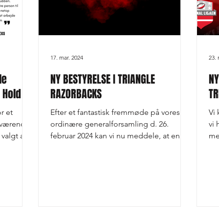
17. mar. 2024
23. 
le
NY BESTYRELSE I TRIANGLE
NY
 Hold
RAZORBACKS
TR
r et
Efter et fantastisk fremmøde på vores
Vi
uværende
ordinære generalforsamling d. 26.
vi
valgt at
februar 2024 kan vi nu meddele, at en ny
me
bestyrelse er blevet...
st