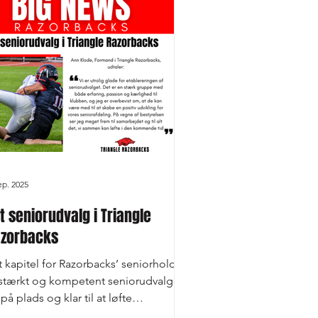
andling af indkomne forslag • Valg
bestyrelse (hver 2. år – Op til 3
dlemmer i ulige år og 2 medlemmer i
e
ep. 2025
t seniorudvalg i Triangle
zorbacks
 kapitel for Razorbacks’ seniorhold:
 stærkt og kompetent seniorudvalg er
på plads og klar til at løfte
iorafdelingen til...