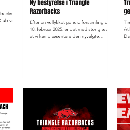
Ny bestyrelse i Triangle
Tr
Razorbacks
ge
rbacks
Klub ved
Efter en vellykket generalforsamling den
Tir
18. februar 2025, er det med stor glæde,
Atl
elt...
at vi kan præsentere den nyvalgte
Da
bestyrelse, der...
2)