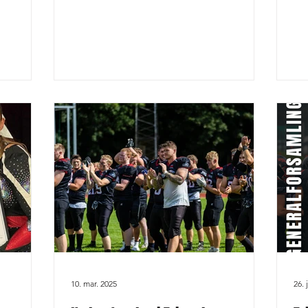
g hele
Razorbacks fylder 25 år – og det fejrer vi
ver
med manér! Vi hylder alle dem, der
rts.
gennem årene har båret klubben frem,
hwestern
men især vores fantastiske frivillige , som
i jagten
er den primære årsag til, at klubben står
ikling
så stærkt i dag. Uden jer… ingen klub ❤️
ye
🖤 AWARD SHOW ER FOR ALLE! Både
ugt: Det
nuværende og tidligere spillere,
cheerleaders, trænere
10. mar. 2025
26. 