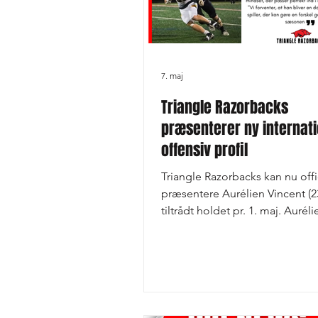
7. maj
Triangle Razorbacks
præsenterer ny internati
offensiv profil
Triangle Razorbacks kan nu offi
præsentere Aurélien Vincent (23
tiltrådt holdet pr. 1. maj. Aurél
som “Raoul” – bringer stærk
international erfaring fra både 
og Canada. Han dækker flere o
roller som Running Back, Slot 
og Returner, hvilket gør ham til
særdeles alsidig profil. Raoul