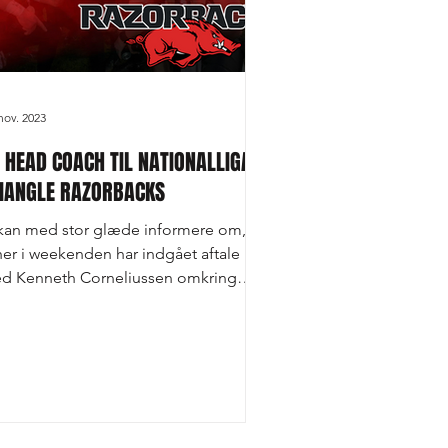
nov. 2023
 HEAD COACH TIL NATIONALLIGA –
IANGLE RAZORBACKS
 kan med stor glæde informere om, at
 her i weekenden har indgået aftale
d Kenneth Corneliussen omkring
illingen som Head Coach...