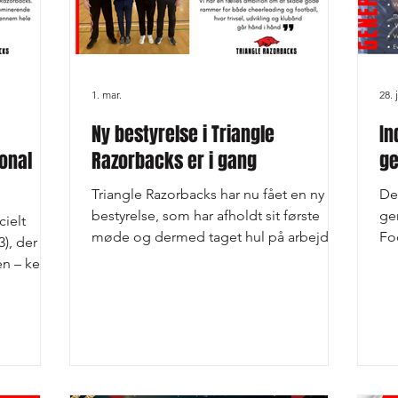
1. mar.
28. 
Ny bestyrelse i Triangle
In
onal
Razorbacks er i gang
ge
Triangle Razorbacks har nu fået en ny
De
bestyrelse, som har afholdt sit første
ge
cielt
møde og dermed taget hul på arbejdet
Fo
), der er
med at føre klubben sikkert og
ti
ien – kendt
ambitiøst videre. Bestyrelsen har
17.
konstitueret sig således: Formand:
Atletik
Frankrig
Kenneth Vigen Larsen Næstformand:
ved
ffensive
Niclas Dupont Enemark Kasserer: Mads
Fo
Receiver
Hartvig Bestyrelsesmedlem: Brian
Regn
 en
Rammekjær Suppleant: Thomas Lund
af
 kommer