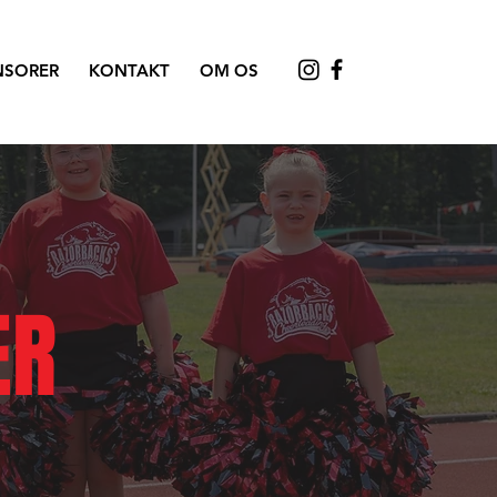
NSORER
KONTAKT
OM OS
ER