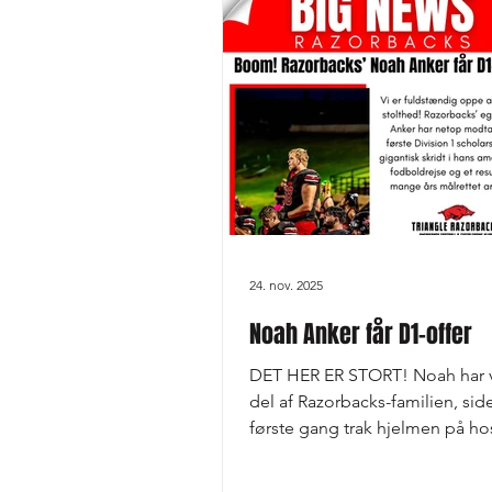
fra Électriks de Shawinigan (Q
Collegial, Canada), hvor han i
sæsoner som starter, markered
en af ligaens mest komple
24. nov. 2025
Noah Anker får D1-offer
DET HER ER STORT! Noah har 
del af Razorbacks-familien, sid
første gang trak hjelmen på ho
U19-hold. Med dedikation, vilje 
lære og en arbejdsmoral ud ov