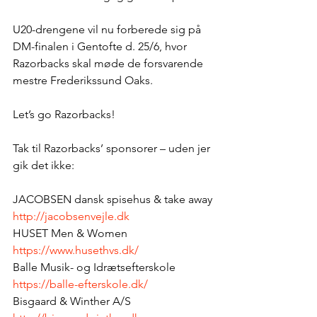
U20-drengene vil nu forberede sig på 
DM-finalen i Gentofte d. 25/6, hvor 
Razorbacks skal møde de forsvarende 
mestre Frederikssund Oaks.
Let’s go Razorbacks!
Tak til Razorbacks’ sponsorer – uden jer 
gik det ikke:
JACOBSEN dansk spisehus & take away
http://jacobsenvejle.dk
HUSET Men & Women
https://www.husethvs.dk/
Balle Musik- og Idrætsefterskole
https://balle-efterskole.dk/
Bisgaard & Winther A/S