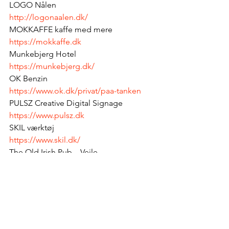
LOGO Nålen
http://logonaalen.dk/
MOKKAFFE kaffe med mere
https://mokkaffe.dk
Munkebjerg Hotel
https://munkebjerg.dk/
OK Benzin
https://www.ok.dk/privat/paa-tanken
PULSZ Creative Digital Signage
https://www.pulsz.dk
SKIL værktøj
https://www.skil.dk/
The Old Irish Pub – Vejle
https://oldirishpub.dk/da/page/forside
ToRVEhallerne
https://torvehallerne.dk/
Vejle Turisttrafik
https://www.vejleturisttrafik.dk
Bauhaus