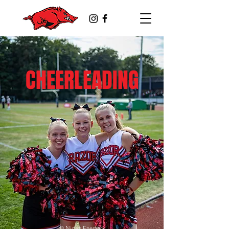
CHEERLEADING
©
Niclas Enemark