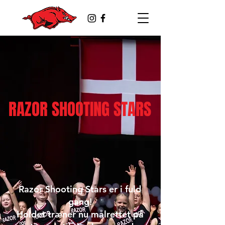
RAZOR SHOOTING STARS
Razor Shooting Stars er i fuld
gang!
Holdet træner nu målrettet på