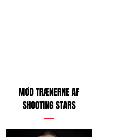
Har du yderligere spørgsmål til dette
hold er du velkommen til at kontakte os.
cheer@razorbacks.dk
MØD TRÆNERNE AF
SHOOTING STARS