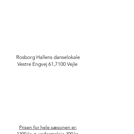
STED
Rosborg Hallens danselokale
​Vestre Engvej 61,7100 Vejle
PRIS
Prisen for hele sæsonen er:
1300 kr. + uniformsleje 300 kr.