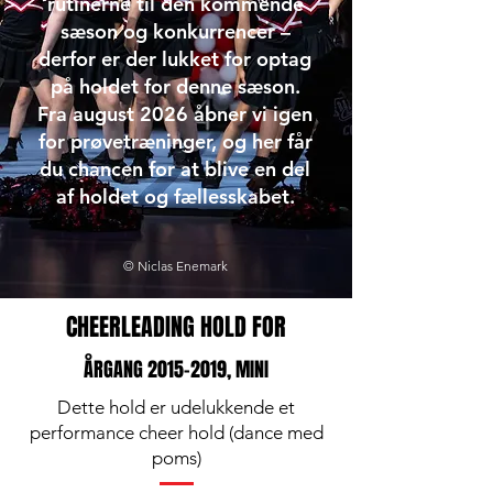
rutinerne til den kommende
sæson og konkurrencer –
derfor er der lukket for optag
på holdet for denne sæson.
Fra august 2026 åbner vi igen
for prøvetræninger, og her får
du chancen for at blive en del
af holdet og fællesskabet.
©
Niclas Enemark
CHEERLEADING HOLD FOR
ÅRGANG
2015-2019
, MINI
Dette hold er udelukkende et
performance cheer hold (dance med
poms)