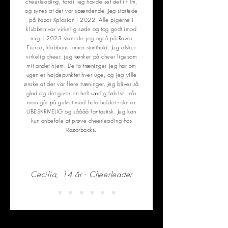
cheerleading, fordi jeg havde set det i film,
og synes at det var spændende. Jeg startede
på Razor Xplosion i 2022. Alle pigerne i
klubben var virkelig søde og tog godt imod
mig. I 2023 startede jeg også på Razor
Fierce, klubbens junior stunthold. Jeg elsker
virkelig cheer, jeg tænker på cheer ligesom
mit andet hjem. De to træninger jeg har om
ugen er højdepunktet hver uge, og jeg ville
ønske at der var flere træninger. Jeg bliver så
glad og det giver en helt særlig følelse, når
man går på gulvet med hele holdet - det er
UBESKRIVELIG og såååå fantastisk. Jeg kan
kun anbefale at prøve cheerleading hos
Razorbacks.
Cecilia, 14 år - Cheerleader