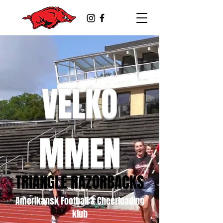
VELKO
MMEN
TRIANGLE RAZORBACKS
Amerikansk Football & Cheerleading
klub