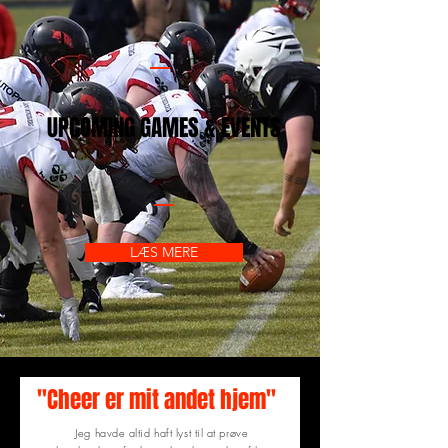
UPCOMING GAMES & EVENTS
LÆS MERE
"Cheer er mit andet hjem"
Jeg havde altid haft lyst til at prøve