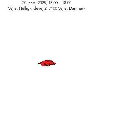
20. sep. 2025, 15.00 – 18.00
Vejle, Helligkildevej 2, 7100 Vejle, Danmark
© Anne Greve Graphic Design
WE ARE
RAZORBACKS
BLIV EN DEL AF VORES KLUB
KONTAKT OS