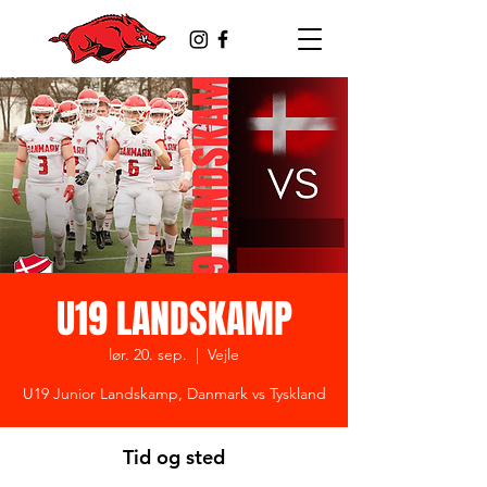
U19 LANDSKAMP
lør. 20. sep.
  |  
Vejle
U19 Junior Landskamp, Danmark vs Tyskland
Tid og sted