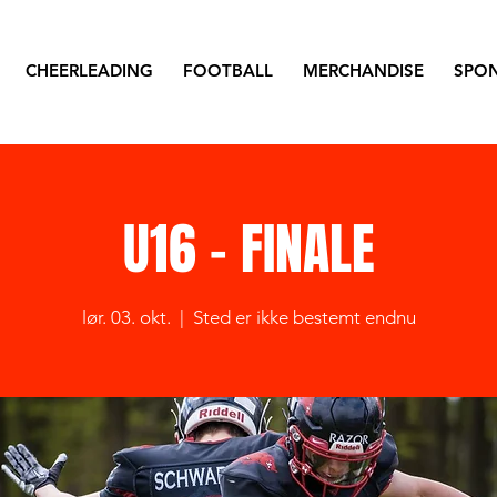
CHEERLEADING
FOOTBALL
MERCHANDISE
SPO
U16 - FINALE
lør. 03. okt.
  |  
Sted er ikke bestemt endnu