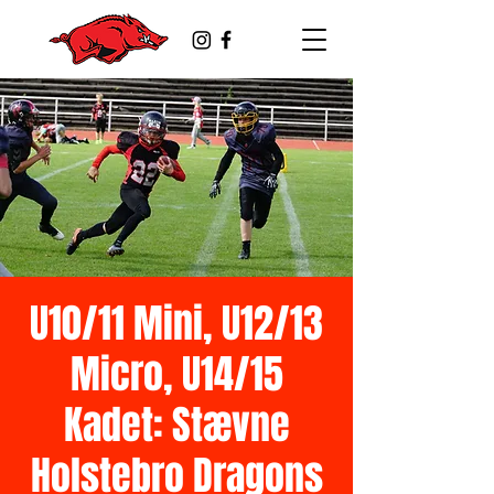
U10/11 Mini, U12/13
Micro, U14/15
Kadet: Stævne
Holstebro Dragons