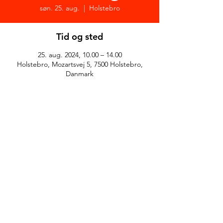
søn. 25. aug.
  |  
Holstebro
Tid og sted
25. aug. 2024, 10.00 – 14.00
Holstebro, Mozartsvej 5, 7500 Holstebro,
Danmark
© Anne Greve Graphic Design
WE ARE
RAZORBACKS