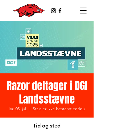
Razor deltager i DGI
Landsstævne
lør. 05. jul.
  |  
Sted er ikke bestemt endnu
Tid og sted