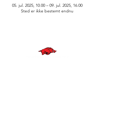
05. jul. 2025, 10.00 – 09. jul. 2025, 16.00
Sted er ikke bestemt endnu
© Anne Greve Graphic Design
WE ARE
RAZORBACKS
BLIV EN DEL AF VORES KLUB
KONTAKT OS
Triangle Razorbacks - CVR-nr:
29948712