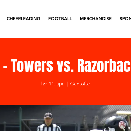
CHEERLEADING
FOOTBALL
MERCHANDISE
SPO
 - Towers vs. Razorba
lør. 11. apr.
  |  
Gentofte