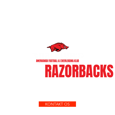
WE ARE
RAZORBACKS
BLIV EN DEL AF VORES KLUB
KONTAKT OS