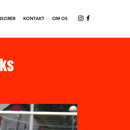
NSORER
KONTAKT
OM OS
cks