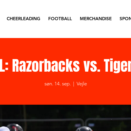
CHEERLEADING
FOOTBALL
MERCHANDISE
SPO
L: Razorbacks vs. Tige
søn. 14. sep.
  |  
Vejle