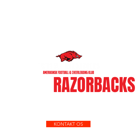
WE ARE
RAZORBACKS
BLIV EN DEL AF VORES KLUB
KONTAKT OS