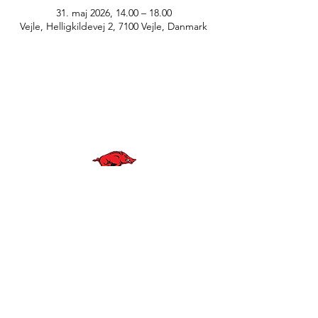
31. maj 2026, 14.00 – 18.00
Vejle, Helligkildevej 2, 7100 Vejle, Danmark
© Anne Greve Graphic Design
WE ARE
RAZORBACKS
BLIV EN DEL AF VORES KLUB
KONTAKT OS