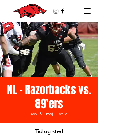
NL - Razorbacks vs.
89'ers
søn. 31. maj
  |  
Vejle
Tid og sted