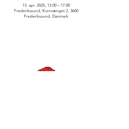
13. apr. 2025, 13.00 – 17.00
Frederikssund, Kornvænget 2, 3600
Frederikssund, Danmark
© Anne Greve Graphic Design
WE ARE
RAZORBACKS
BLIV EN DEL AF VORES KLUB
KONTAKT OS