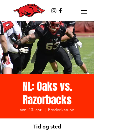
NL: Oaks vs.
Razorbacks
søn. 13. apr.
  |  
Frederikssund
Tid og sted