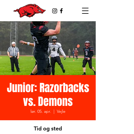
Junior: Razorbacks
vs. Demons
lør. 05. apr.
  |  
Vejle
Tid og sted