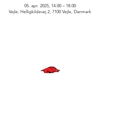
05. apr. 2025, 14.00 – 18.00
Vejle, Helligkildevej 2, 7100 Vejle, Danmark
© Anne Greve Graphic Design
WE ARE
RAZORBACKS
BLIV EN DEL AF VORES KLUB
KONTAKT OS