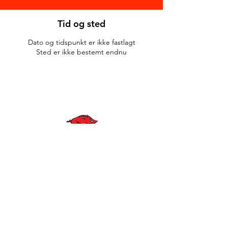
Tid og sted
Dato og tidspunkt er ikke fastlagt
Sted er ikke bestemt endnu
© Anne Greve Graphic Design
WE ARE
RAZORBACKS
BLIV EN DEL AF VORES KLUB
KONTAKT OS