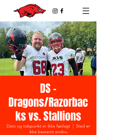
DS -
Dragons/Razorbac
ks vs. Stallions
Dato og tidspunkt er ikke fastlagt
  |  
Sted er
ikke bestemt endnu