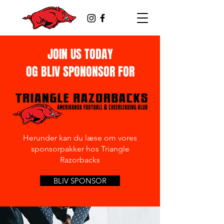
JOIN US TODAY
OG BLIV SPONONSOR FOR
Herunder kan du læse om vores
sponsorpakker hos Triangle
Razorbacks
BLIV SPONSOR