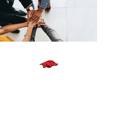
© Anne Greve Graphic Design
WE ARE
RAZORBACKS
BLIV EN DEL AF VORES KLUB
KONTAKT OS